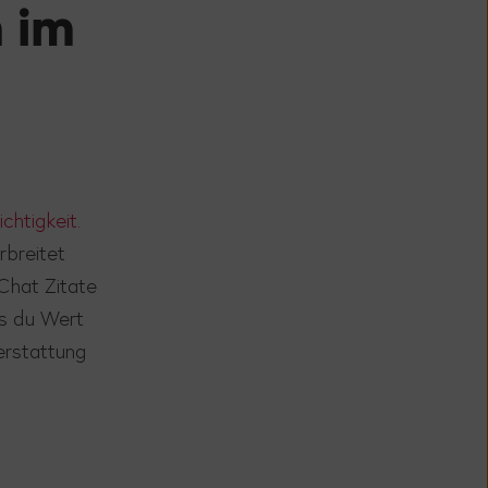
 im
htigkeit.
rbreitet
Chat Zitate
ss du Wert
erstattung