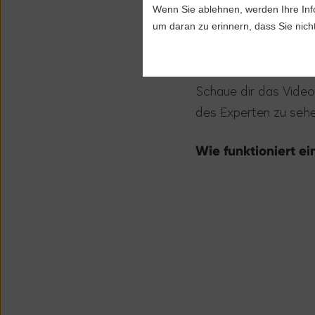
Corona, Impfung und 
Wenn Sie ablehnen, werden Ihre Info
einem Arzt oder eine
um daran zu erinnern, dass Sie nich
findest du hier in uns
Schaue dir das Video
des Experten zu sehe
Wie funktioniert e