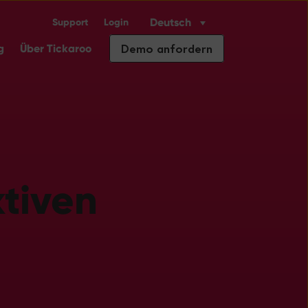
Deutsch
Support
Login
henlösungen
menu for Ressourcen
Demo anfordern
g
Über Tickaroo
ktiven