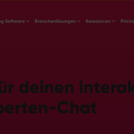
Show submenu for Live Blog Software
Show submenu for Branc
Show sub
og Software
Branchenlösungen
Ressourcen
Pricin
ür deinen intera
perten-Chat