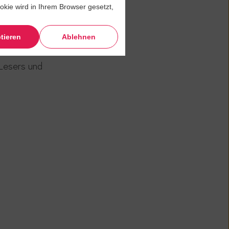
xperten, wie
okie wird in Ihrem Browser gesetzt,
funktion
tieren
Ablehnen
 Lesers und