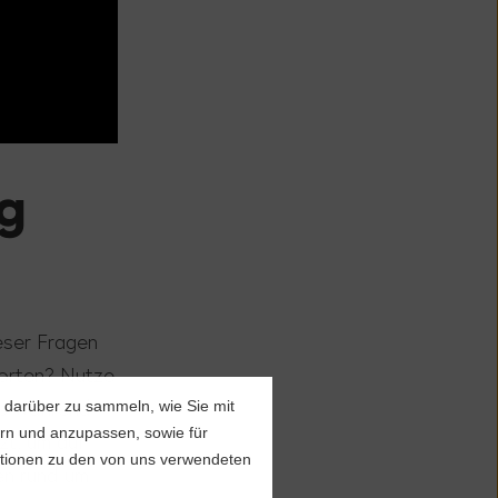
og
eser Fragen
worten? Nutze
rs während
 darüber zu sammeln, wie Sie mit
ern und anzupassen, sowie für
zt, um auf
tionen zu den von uns verwendeten
en
rund um