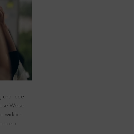
g und lade
iese Weise
e wirklich
sondern