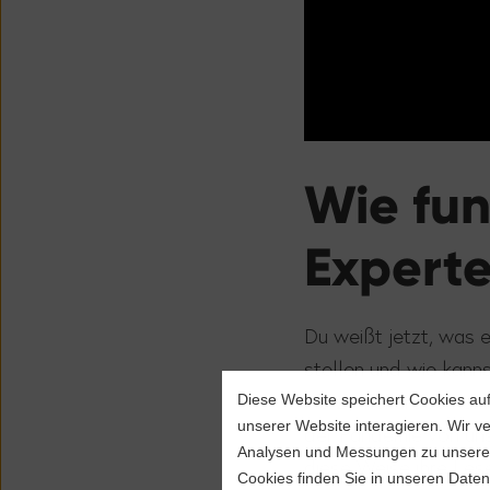
Wie fun
Expert
Du weißt jetzt, was 
stellen und wie kann
hierzu Tickaroos Ko
Diese Website speichert Cookies au
unserer Website interagieren. Wir 
der Pandemie von un
Analysen und Messungen zu unseren
diese Weise ihre Lese
Cookies finden Sie in unseren Dat