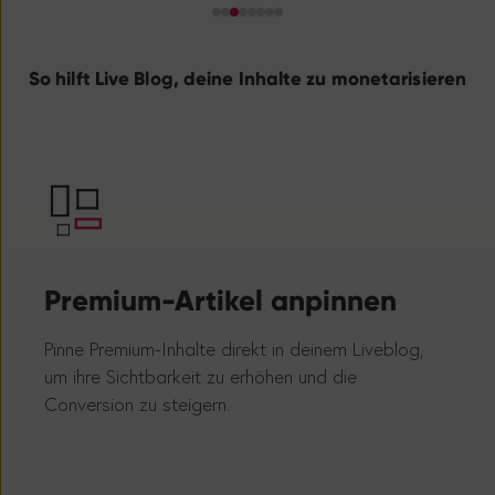
So hilft Live Blog, deine Inhalte zu monetarisieren
Premium-Artikel anpinnen
Liv
ve
Pinne Premium-Inhalte direkt in deinem Liveblog,
um ihre Sichtbarkeit zu erhöhen und die
Verka
Conversion zu steigern.
Ticka
und s
Quell