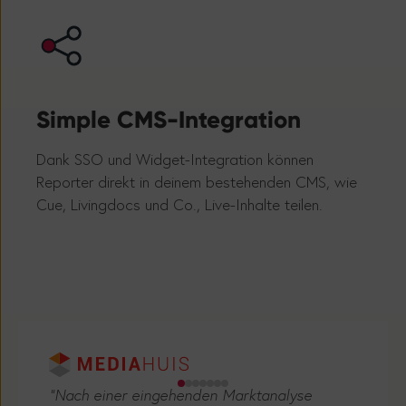
Simple CMS-Integration
Sin
Dank SSO und Widget-Integration können
Ermög
Reporter direkt in deinem bestehenden CMS, wie
beste
Cue, Livingdocs und Co., Live-Inhalte teilen.
Siche
"Nach einer eingehenden Marktanalyse
wurde Tickaroo als Partner ausgewählt, um