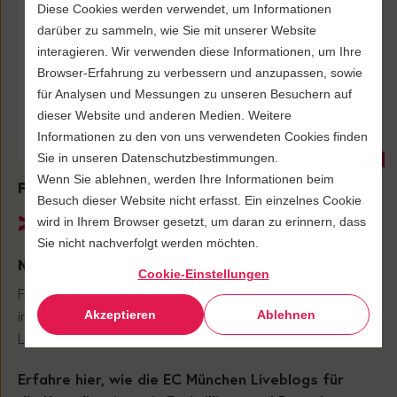
Diese Cookies werden verwendet, um Informationen
athlete stories, funny happenstances, and the
darüber zu sammeln, wie Sie mit unserer Website
EC 2022 mascot’s wild antics, reporters
interagieren. Wir verwenden diese Informationen, um Ihre
shared close to 600 photos of what made
Browser-Erfahrung zu verbessern und anzupassen, sowie
this event so unique
für Analysen und Messungen zu unseren Besuchern auf
dieser Website und anderen Medien. Weitere
Informationen zu den von uns verwendeten Cookies finden
Sie in unseren Datenschutzbestimmungen.
Fast Facts:
Wenn Sie ablehnen, werden Ihre Informationen beim
> 700.000
individuelle
Besuch dieser Website nicht erfasst. Ein einzelnes Cookie
wird in Ihrem Browser gesetzt, um daran zu erinnern, dass
Sie nicht nachverfolgt werden möchten.
Nutzer im Verlauf des Events
Cookie-Einstellungen
Freiwillige und Teilnehmer der European Championships
in München wurden mit unserer Software auf dem
Akzeptieren
Ablehnen
Laufenden gehalten.
Erfahre hier, wie die EC München Liveblogs für
die Koordination mit Freiwilligen und Besuchern