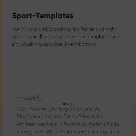
Sport-Templates
Liv
Von Fußball und Basketball bis Tennis und mehr.
Optim
Starte schnell mit einsatzbereiten Templates und
Infor
individuell anpassbaren Event-Buttons.
Event
"Der Tickaroo Live Blog bietet uns die
Möglichkeit, mit den Fans afrikanischer
Athleten weltweit in Kontakt zu treten und zu
interagieren. Wir erkennen ihre Leistungen an
und heben sie hervor und nutzen dies als