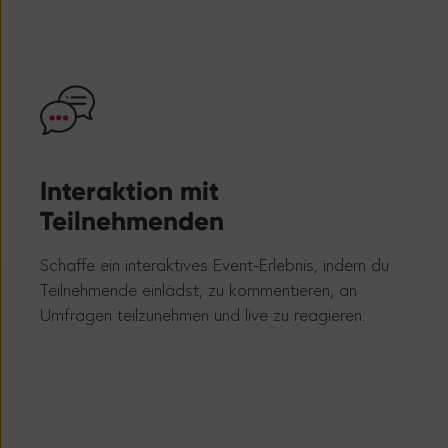
Interaktion mit
Str
Teilnehmenden
Hilf 
Mit K
Schaffe ein interaktives Event-Erlebnis, indem du
Tags 
Teilnehmende einlädst, zu kommentieren, an
Umfragen teilzunehmen und live zu reagieren.