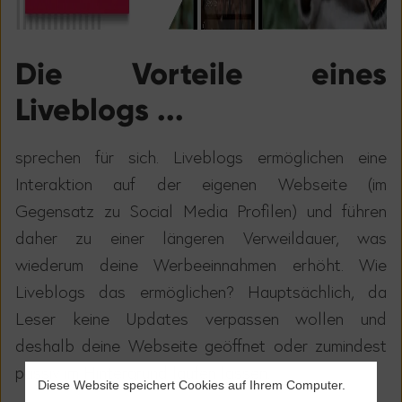
Die Vorteile eines
Liveblogs ...
sprechen für sich. Liveblogs ermöglichen eine
Interaktion auf der eigenen Webseite (im
Gegensatz zu Social Media Profilen) und führen
daher zu einer längeren Verweildauer, was
wiederum deine Werbeeinnahmen erhöht. Wie
Liveblogs das ermöglichen? Hauptsächlich, da
Leser keine Updates verpassen wollen und
deshalb deine Webseite geöffnet oder zumindest
passiv im Hintergrund laufen lassen.
Diese Website speichert Cookies auf Ihrem Computer.