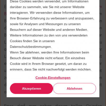
Diese Cookies werden verwendet, um Informationen
Einige Liveblog-Softwares,
unsere zum
darüber zu sammeln, wie Sie mit unserer Website
Beispiel
, erlauben es dir, interaktive Medien wie zum
interagieren. Wir verwenden diese Informationen, um
Ihre Browser-Erfahrung zu verbessern und anzupassen,
Beispiel Umfragen, Live-Kommentare oder Quiz in
sowie für Analysen und Messungen zu unseren
deinen Liveblog einzubetten. Diese interaktiven
Besuchern auf dieser Website und anderen Medien.
Beiträge führen zu einem längeren Aufenthalt der
Weitere Informationen zu den von uns verwendeten
Leser auf deiner Webseite. Dadurch erfährst du
Cookies finden Sie in unseren
Datenschutzbestimmungen.
außerdem mehr über ihre Persönlichkeit sowie ihr
Wenn Sie ablehnen, werden Ihre Informationen beim
Leseverhalten. Mit dem
"Zerfall des Cookies"
ist
Besuch dieser Website nicht erfasst. Ein einzelnes
es notwendig, neue Wege zu finden, wie man mehr
Cookie wird in Ihrem Browser gesetzt, um daran zu
über seine Leser erfährt, um ihnen nur den Content
erinnern, dass Sie nicht nachverfolgt werden möchten.
zu zeigen, der sie interessiert. Liveblogs bieten
Cookie-Einstellungen
dafür eine erstklassige Methode diese Daten direkt
Akzeptieren
Ablehnen
aus der Quelle zu sammeln.
Eines darf man neben diesen tollen Gründen