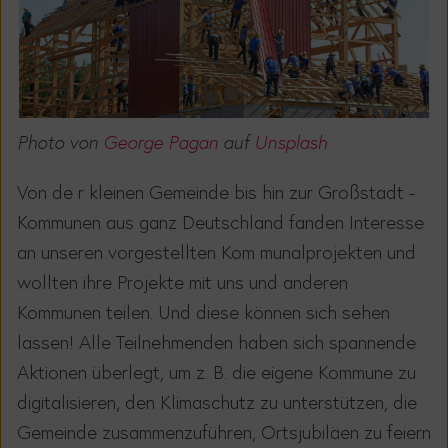
Photo von
George Pagan
auf
Unsplash
Von
de
r
kleinen
Gemeinde
bis hin
zur
Großs
tadt -
Kommunen aus ganz Deutschland fanden Interesse
an unseren
vorgestellten
Kom
munalprojekten und
wollten ihre Projekte
mit uns und anderen
K
ommunen
teilen.
Und diese können sich sehen
lassen!
Alle Teilnehmenden
haben sich spannende
Aktionen überlegt, um z. B.
die eigene Kommune zu
digitalisieren,
den Klimaschutz zu unterstützen, die
Gem
einde
zusammenzuführen, Ortsjubiläen zu feiern