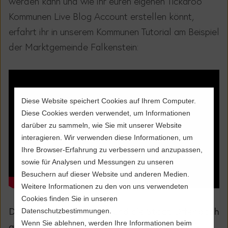
werden kann und wie ihr euren eigenen Tickaroo
Kommunen Live Blog Account erstellen könnt,
erfahrt ihr in unserem Kommunen Tutorial am Beispiel
der Marktgemeinde Falkenstein:
Diese Website speichert Cookies auf Ihrem Computer.
Diese Cookies werden verwendet, um Informationen
darüber zu sammeln, wie Sie mit unserer Website
interagieren. Wir verwenden diese Informationen, um
Ihre Browser-Erfahrung zu verbessern und anzupassen,
sowie für Analysen und Messungen zu unseren
Besuchern auf dieser Website und anderen Medien.
Weitere Informationen zu den von uns verwendeten
Cookies finden Sie in unseren
Der Landkreis Würzburg und die Stadt Offenbach
Datenschutzbestimmungen.
Wenn Sie ablehnen, werden Ihre Informationen beim
gehören bereits zu unseren Kunden. Wofür sie