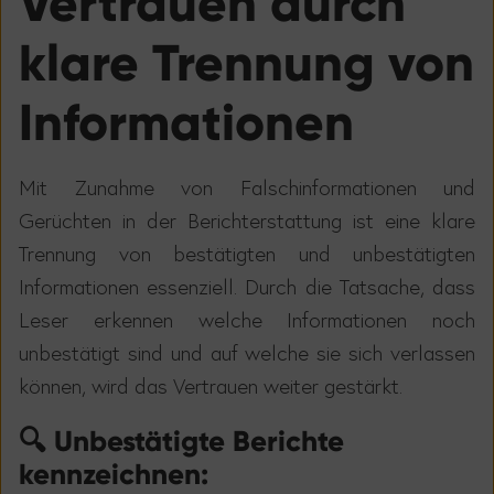
Vertrauen durch
klare Trennung von
Informationen
Mit Zunahme von Falschinformationen und
Ger
ü
chten in der Berichterstattung ist eine klare
Trennung von best
ä
tigten und unbest
ä
tigten
Informationen essenziell. Durch die Tatsache, dass
Leser erkennen welche Informationen noch
unbest
ä
tigt sind und auf welche sie sich verlassen
k
ö
nnen, wird das Vertrauen weiter gest
ä
rkt.
🔍 Unbestätigte Berichte
kennzeichnen: