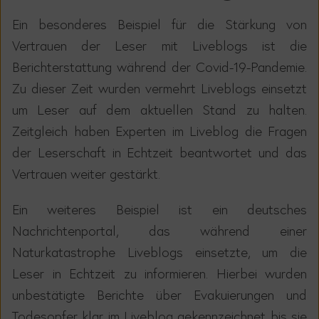
Ein besonderes Beispiel f
ü
r die St
ä
rkung von
Vertrauen der Leser mit Liveblogs ist die
Berichterstattung w
ä
hrend der Covid-19-Pandemie.
Zu dieser Zeit wurden vermehrt Liveblogs einsetzt
um Leser auf dem aktuellen Stand zu halten.
Zeitgleich haben Experten im Liveblog die Fragen
der Leserschaft in Echtzeit beantwortet und das
Vertrauen weiter gest
ä
rkt.
Ein weiteres Beispiel ist ein deutsches
Nachrichtenportal, das w
ä
hrend einer
Naturkatastrophe Liveblogs einsetzte, um die
Leser in Echtzeit zu informieren. Hierbei wurden
unbest
ä
tigte Berichte
ü
ber Evakuierungen und
Todesopfer klar im Liveblog gekennzeichnet bis sie