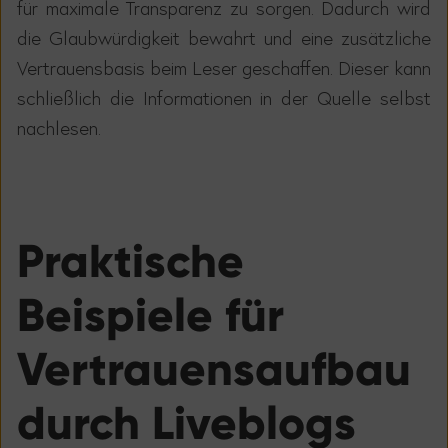
f
ü
r maximale Transparenz zu sorgen. Dadurch wird
die Glaubw
ü
rdigkeit bewahrt und eine zus
ä
tzliche
Vertrauensbasis beim Leser geschaffen. Dieser kann
schlie
ß
lich die Informationen in der Quelle selbst
nachlesen.
Praktische
Beispiele f
ü
r
Vertrauensaufbau
durch Liveblogs