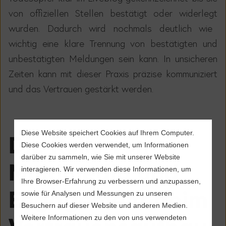
von offiziellen Stellen best
ä
tigt oder
widerlegt
wurden. Dadurch wird nochmals deutlich wie
wichtig eine klare Trennung von best
ä
tigten und
unbest
ä
tigten Meldungen sein kann. In unsicheren
Zeiten kann mit dieser Praxis pr
ä
zise kommuniziert
und das Vertrauen gest
ä
rkt werden.
Diese Website speichert Cookies auf Ihrem Computer.
Die Rolle von
Diese Cookies werden verwendet, um Informationen
darüber zu sammeln, wie Sie mit unserer Website
Multimedia und
interagieren. Wir verwenden diese Informationen, um
Ihre Browser-Erfahrung zu verbessern und anzupassen,
Engagement beim
sowie für Analysen und Messungen zu unseren
Besuchern auf dieser Website und anderen Medien.
Weitere Informationen zu den von uns verwendeten