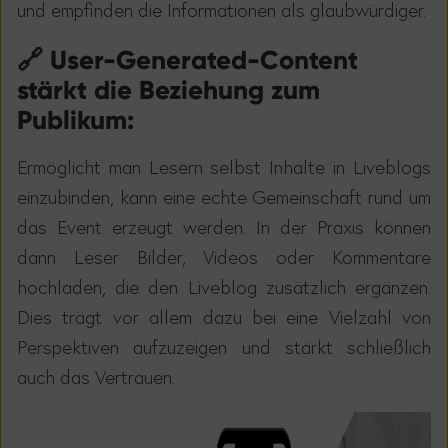
und empfinden die Informationen als glaubw
ü
rdiger.
🔗 User-Generated-Content
stärkt die Beziehung zum
Publikum:
Erm
ö
glicht man Lesern selbst Inhalte in Liveblogs
einzubinden, kann eine echte Gemeinschaft rund um
das Event erzeugt werden. In der Praxis k
ö
nnen
dann Leser Bilder, Videos oder Kommentare
hochladen, die den Liveblog zus
ä
tzlich erg
ä
nzen.
Dies tr
ä
gt vor allem dazu bei eine Vielzahl von
Perspektiven aufzuzeigen und st
ä
rkt schlie
ß
lich
auch das Vertrauen.