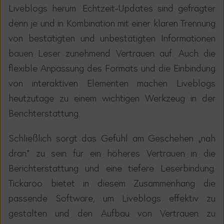
Liveblogs herum. Echtzeit-Updates sind gefragter
denn je und in Kombination mit einer klaren Trennung
von best
ä
tigten und unbest
ä
tigten Informationen
bauen Leser zunehmend Vertrauen auf. Auch die
flexible Anpassung des Formats und die Einbindung
von interaktiven Elementen machen Liveblogs
heutzutage zu einem wichtigen Werkzeug in der
Berichterstattung.
Schlie
ß
lich sorgt das Gef
ü
hl am Geschehen
„
nah
dran
“
zu sein f
ü
r ein h
ö
heres Vertrauen in die
Berichterstattung und eine tiefere Leserbindung.
Tickaroo bietet in diesem Zusammenhang die
passende Software, um Liveblogs effektiv zu
gestalten und den Aufbau von Vertrauen zu