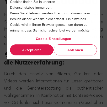
Vertrauensaufbau
Cookies finden Sie in unseren
Datenschutzbestimmungen.
Wenn Sie ablehnen, werden Ihre Informationen beim
Ein gro
ß
er Vorteil von Liveblogs ist ihre flexible
Besuch dieser Website nicht erfasst. Ein einzelnes
Struktur und die M
ö
glichkeit verschiedenste
Cookie wird in Ihrem Browser gesetzt, um daran zu
Medien zu integrieren. Dadurch wird der Liveblog
erinnern, dass Sie nicht nachverfolgt werden möchten.
dynamischer und komplexe Informationen k
ö
nnen
Cookie-Einstellungen
anschaulich aufgezeigt werden.
Akzeptieren
Ablehnen
🎥 Multimedia-Inhalte verbessern
die Nutzererfahrung:
Durch den Einsatz von Bildern, Grafiken oder
Videos werden Informationen f
ü
r Leser greifbarer
und die Berichterstattung als authentischer
wahrgenommen. In Kombination mit Echtzeit-Videos
vor Ort f
ü
hlen sich Leser viel n
ä
her am Geschehen