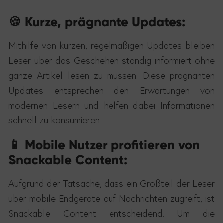
🍪 Kurze, prägnante Updates:
Mithilfe von kurzen, regelm
äß
igen Updates bleiben
Leser
ü
ber das Geschehen st
ä
ndig informiert ohne
ganze Artikel lesen zu m
ü
ssen. Diese pr
ä
gnanten
Updates entsprechen den Erwartungen von
modernen Lesern und helfen dabei Informationen
schnell zu konsumieren.
📱 Mobile Nutzer profitieren von
Snackable Content:
Aufgrund der Tatsache, dass ein Gro
ß
teil der Leser
ü
ber mobile Endger
ä
te auf Nachrichten zugreift, ist
Snackable Content entscheidend. Um die