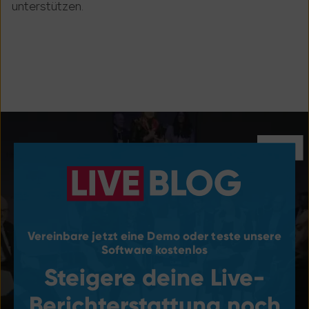
unterst
ü
tzen.
Vereinbare jetzt eine Demo oder teste unsere
Software kostenlos
Steigere deine Live-
Berichterstattung noch