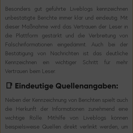
Besonders gut gef
ü
hrte Liveblogs kennzeichnen
unbest
ä
tigte Berichte immer klar und eindeutig. Mit
dieser Ma
ß
nahme wird das Vertrauen der Leser in
die Plattform gest
ä
rkt und die Verbreitung von
Falschinformationen einged
ä
mmt. Auch bei der
Best
ä
tigung von Nachrichten ist das deutliche
Kennzeichnen ein wichtiger Schritt f
ü
r mehr
Vertrauen beim Leser.
📑 Eindeutige Quellenangaben:
Neben der Kennzeichnung von Berichten spielt auch
die Herkunft der Informationen zunehmend eine
wichtige Rolle. Mithilfe von Liveblogs k
ö
nnen
beispielsweise Quellen direkt verlinkt werden, um