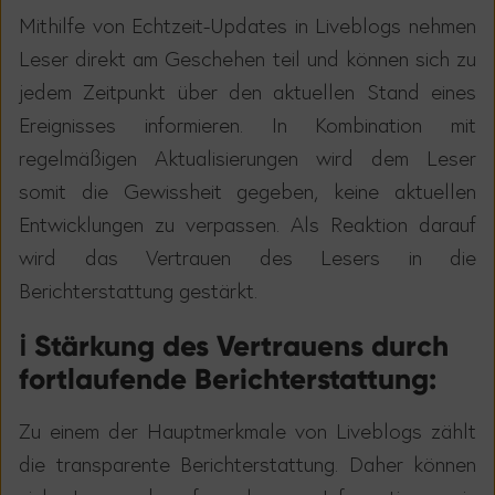
Mithilfe von Echtzeit-Updates in Liveblogs nehmen
Leser direkt am Geschehen teil und k
ö
nnen sich zu
jedem Zeitpunkt
ü
ber den aktuellen Stand eines
Ereignisses informieren. In Kombination mit
regelm
äß
igen Aktualisierungen wird dem Leser
somit die Gewissheit gegeben, keine aktuellen
Entwicklungen zu verpassen. Als Reaktion darauf
wird das Vertrauen des Lesers in die
Berichterstattung gest
ä
rkt.
ℹ
️ Stärkung des Vertrauens durch
fortlaufende Berichterstattung:
Zu einem der Hauptmerkmale von Liveblogs z
ä
hlt
die transparente Berichterstattung. Daher k
ö
nnen