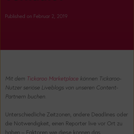
Published on Februar 2, 2019
Mit dem
Tickaroo Marketplace
können Tickaroo-
Nutzer seriöse Liveblogs von unseren Content-
Partnern buchen.
Unterschiedliche Zeitzonen, andere Deadlines oder
die Notwendigkeit, einen Reporter live vor Ort zu
haben – Faktoren wie diese können das