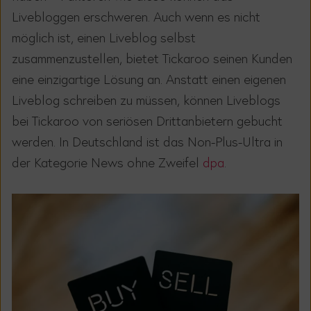
Livebloggen erschweren. Auch wenn es nicht
möglich ist, einen Liveblog selbst
zusammenzustellen, bietet Tickaroo seinen Kunden
eine einzigartige Lösung an. Anstatt einen eigenen
Liveblog schreiben zu müssen, können Liveblogs
bei Tickaroo von seriösen Drittanbietern gebucht
werden. In Deutschland ist das Non-Plus-Ultra in
der Kategorie News ohne Zweifel
dpa
.