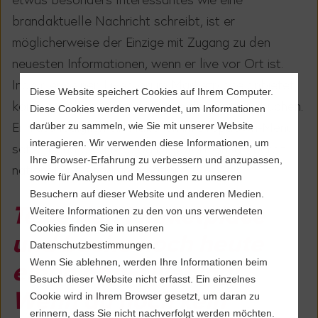
brandaktuelle Nachricht schreibt, ist er
möglicherweise der Einzige mit Zugang zu den
neuesten Informationen, wenn er live vor Ort ist.
Indem er seinen Liveblog im Marketplace anbietet,
Diese Website speichert Cookies auf Ihrem Computer.
können andere Organisationen diesen auch buchen.
Diese Cookies werden verwendet, um Informationen
Er muss lediglich ein Häkchen im Dropdown-Menü
darüber zu sammeln, wie Sie mit unserer Website
interagieren. Wir verwenden diese Informationen, um
setzen, und der Liveblog ist sofort einsatzbereit –
Ihre Browser-Erfahrung zu verbessern und anzupassen,
national und sogar international!
sowie für Analysen und Messungen zu unseren
Besuchern auf dieser Website und anderen Medien.
Teste den Marketplace
Weitere Informationen zu den von uns verwendeten
Cookies finden Sie in unseren
und buche noch heute
Datenschutzbestimmungen.
Wenn Sie ablehnen, werden Ihre Informationen beim
einen dpa-Liveblog!
Besuch dieser Website nicht erfasst. Ein einzelnes
Wenn du noch kein
Cookie wird in Ihrem Browser gesetzt, um daran zu
erinnern, dass Sie nicht nachverfolgt werden möchten.