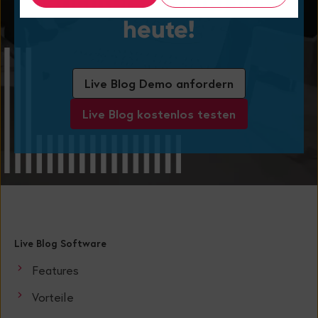
Berichterstattung noch
heute!
Live Blog Demo anfordern
Live Blog kostenlos testen
Live Blog Software
Features
Vorteile