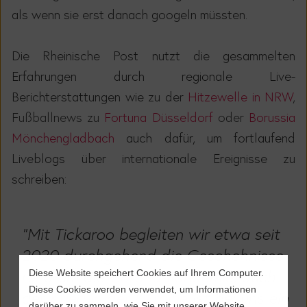
als wenn sie erst danach googeln müssten.
Die Rheinische Post nutzt die gesammelten
Erfahrungen durch regionale Live-
Berichterstattungen wie zu der
Hitzewelle in NRW
,
Fußballnews zu
Fortuna Düsseldorf
oder
Borussia
Mönchengladbach
auch dafür, um fortlaufend
Liveblogs über internationale Ereignisse zu
schreiben:
"Mit Tickaroo begleiten wir etwa seit
2020 durchgehend die Geschehnisse
rund um die
Corona-Pandemie
, auch
Diese Website speichert Cookies auf Ihrem Computer.
Diese Cookies werden verwendet, um Informationen
der
Krieg in der Ukraine
ist bei uns ein
darüber zu sammeln, wie Sie mit unserer Website