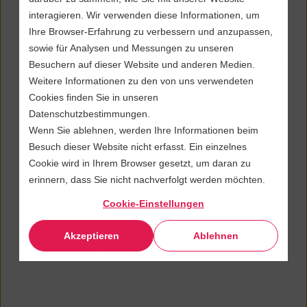
eigenes Liveblog. Bei
Wahlen auf
interagieren. Wir verwenden diese Informationen, um
Landes- und Bundesebene
kommt
Ihre Browser-Erfahrung zu verbessern und anzupassen,
sowie für Analysen und Messungen zu unseren
Tickaroo ebenfalls zum Einsatz. Diese
Besuchern auf dieser Website und anderen Medien.
Liveblogs zählen regelmäßig zu den
Weitere Informationen zu den von uns verwendeten
meistnachgefragten Inhalten unserer
Cookies finden Sie in unseren
treuen Leserinnen und Leser. Die
Datenschutzbestimmungen.
Wenn Sie ablehnen, werden Ihre Informationen beim
Einrichtung eines neuen Liveblogs
Besuch dieser Website nicht erfasst. Ein einzelnes
funktioniert dabei auch in
Cookie wird in Ihrem Browser gesetzt, um daran zu
Zusammenspiel mit unserem
erinnern, dass Sie nicht nachverfolgt werden möchten.
Redaktionssystem Interred binnen
Cookie-Einstellungen
Sekunden, das Befüllen selbst ist
Akzeptieren
Ablehnen
intuitiv und schnell."